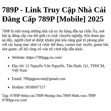
789P - Link Truy Cập Nhà Cái
Đẳng Cấp 789P [Mobile] 2025
789P là một trong những nhà cái uy tín hàng đầu tại châu Âu, nơi
hội tụ đẳng cấp của thế giới cá cược chuyên nghiệp. Khi tham gia
tại đây, người chơi sẽ được khám phá kho tàng giải trí phong phú
với các hạng mục như cá cược thể thao, casino trực tuyến, game bài,
slot game, nổ hũ cùng vô vàn trò chơi hấp dẫn khác.
Website: https://789pgg.eu.com/
Địa chỉ: 12 Nguyễn Văn Nguyễn, Tân Định, Q1, TPHCM,
Việt Nam
Email: 789pggeucom@gmail.com
Hotline: 0938697157
Tag: #789P #nha-cai-789P #trang-chu-789P #link-vao-789P
#789pp-eu-com